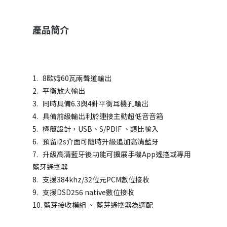
產品簡介
1. 8歐姆60瓦兩聲道輸出
2. 平衡放大輸出
3. 同時具備6.3與4針平衡耳機孔輸出
4. 具備前級輸出利於連接主動超低音音箱
5. 極簡設計，USB、S/PDIF 、類比輸入
6. 預留i2s介面可隨時升級追加高清藍牙
7. 升級高清藍牙後功能可擴展手機App遙控或專用
藍牙遙控器
8. 支援384khz/32位元PCM數位接收
9. 支援DSD256 native數位接收
10. 藍芽接收模組 、 藍芽遙控器為選配