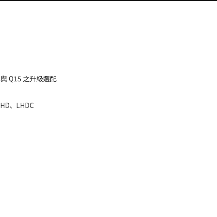
 與 Q15 之升級選配
HD､ LHDC